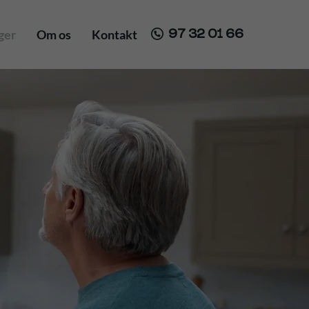
ger
Om os
Kontakt
97 32 01 66