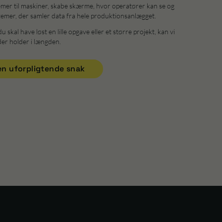
er til maskiner, skabe skærme, hvor operatører kan se og
temer, der samler data fra hele produktionsanlægget.
 skal have løst en lille opgave eller et større projekt, kan vi
der holder i længden.
en uforpligtende snak