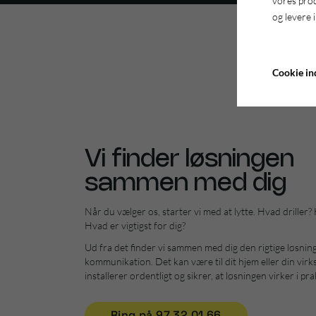
vores pro
og levere 
Cookie ind
Vi finder løsningen
sammen med dig
Når du vælger os, starter vi med at lytte. Hvad driller
Hvad er vigtigst for dig?
Ud fra det finder vi sammen med dig den rigtige løsning
kommunikation. Det kan være til dit hjem eller din virk
installerer ordentligt og sikrer, at løsningen virker i pra
Ring på 97 32 01 66