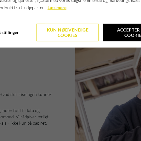
dukter og tjenester, hjælpe med vores salgsfremmende og marketingsmæssi
indhold fra tredjeparter.
Læs mere
KUN NØDVENDIGE
ACCEPTER 
stillinger
COOKIES
COOKI
? Hvad skal løsningen kunne?
 inden for IT, data og
somhed. Vi rådgiver ærligt,
ksis – ikke kun på papiret.