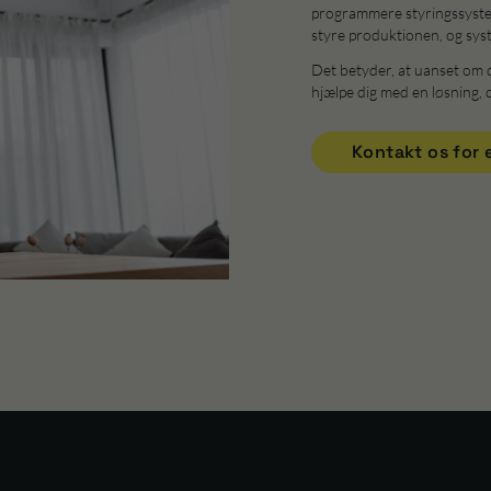
programmere styringssystem
styre produktionen, og sys
Det betyder, at uanset om du
hjælpe dig med en løsning, 
Kontakt os for 