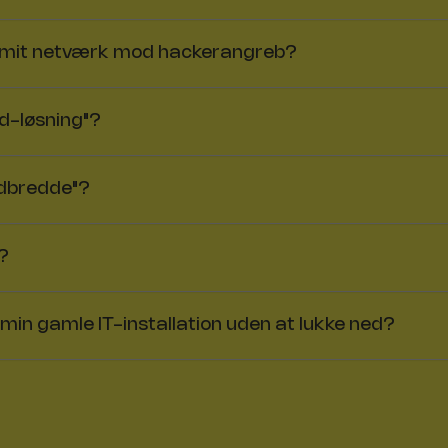
g mit netværk mod hackerangreb?
d-løsning"?
ndbredde"?
l?
min gamle IT-installation uden at lukke ned?