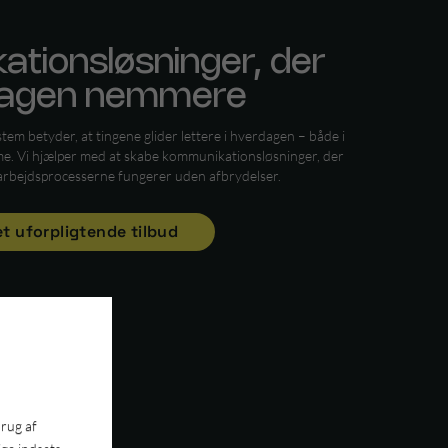
tionsløsninger, der
dagen nemmere
m betyder, at tingene glider lettere i hverdagen – både i
. Vi hjælper med at skabe kommunikationsløsninger, der
å arbejdsprocesserne fungerer uden afbrydelser.
et uforpligtende tilbud
brug af