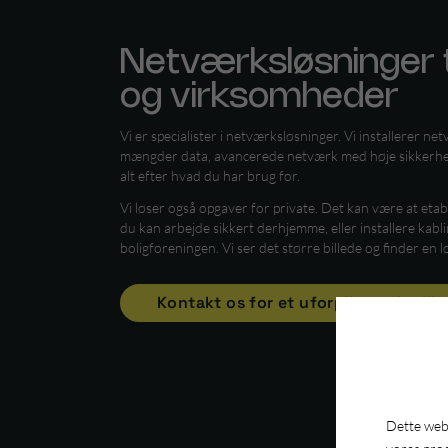
Netværksløsninger ti
og virksomheder
Vi er specialister i netværksløsninger. Vi installerer n
mængder data, avancerede netværk med høje sikkerhed
alt efter hvad du har brug for.
Vi løser også opgaver for private. Det kan være at eta
du kan arbejde sikkert derhjemme, eller installere kabl
boligforeningen. Vi ser det større billede og finder en l
Kontakt os for et uforpligtende tilb
Dette webs