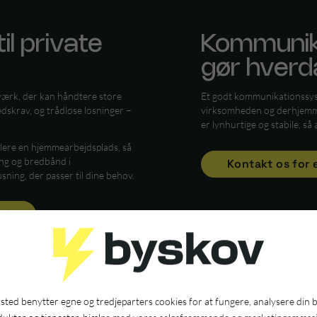
l private
Kommunika
gør hver
etværk, der kan håndtere store
Et godt kommunikationssyste
skrav, og trådløse løsninger –
virksomheden og derhjemme
er lynhurtige og stabile, s
blere en hjemmearbejdsplads, så
ing og bredbånd i
Kontakt os for 
øsning, der passer til dine behov.
ud
ted benytter egne og tredjeparters cookies for at fungere, analysere din 