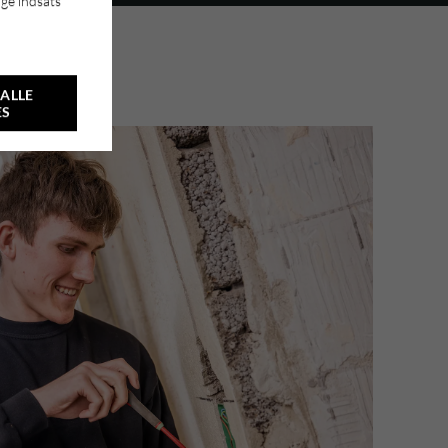
ge indsats
ALLE
ES